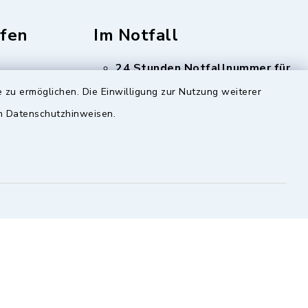
fen
Im Notfall
24 Stunden Notfallnummer für
Trink- und Abwasser
Tel:
 zu ermöglichen. Die Einwilligung zur Nutzung weiterer
08348 1261
en Datenschutzhinweisen.
 Rechnungsadressen
Cookie-Einstellungen