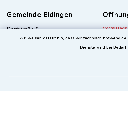
Gemeinde Bidingen
Öffnun
Vormittags
Dorfstraße 8
87651 Bidingen
Dienstag 
Wir weisen darauf hin, dass wir technisch notwendige 
Freitag 08
Dienste wird bei Bedarf
08348-244
Nachmittag
08348-673
Mittwoch 
info@bidingen.bayern.de
Sicherer Kontakt
Barrierefreiheit
Datensc