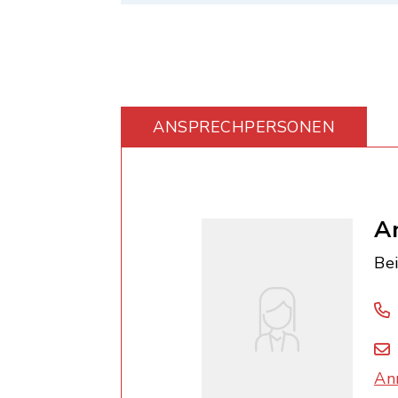
ANSPRECHPERSONEN
A
Be
An