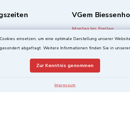
gszeiten
VGem Biessenho
Montag bis Freitag
08:00-12:00 Uhr
8:00-12:00 Uhr
Cookies einsetzen, um eine optimale Darstellung unserer Website
:00-11:00 Uhr
 gesondert abgefragt. Weitere Informationen finden Sie in unser
Montag (nur Bürgerbüro)
s
14:00-17:00 Uhr
Zur Kenntnis genommen
16:00-18:00 Uhr
Mittwoch zusätzlich
16:00-18:00 Uhr
Impressum
hutz
Impressum
Sitemap
Leitweg-ID &