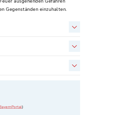
en Feuer ausgehenden Gefahren
en Gegenständen einzuhalten.
BayernPortal
)