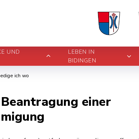
CE UND
LEBEN IN
BIDINGEN
edige ich wo
; Beantragung einer
migung