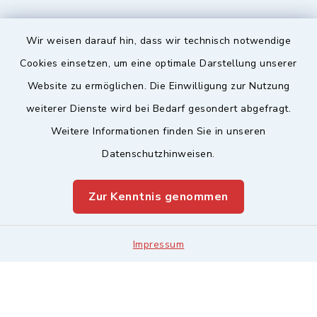
Wir weisen darauf hin, dass wir technisch notwendige
Sicherer Kontakt
Cookies einsetzen, um eine optimale Darstellung unserer
Website zu ermöglichen. Die Einwilligung zur Nutzung
Barrierefreiheit
weiterer Dienste wird bei Bedarf gesondert abgefragt.
Weitere Informationen finden Sie in unseren
Datenschutz
Datenschutzhinweisen.
Impressum
Zur Kenntnis genommen
Sitemap
Leitweg-ID & Rechnungsadressen
Impressum
Cookie-Einstellungen