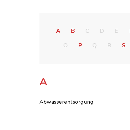
A
B
C
D
E
O
P
Q
R
S
A
Abwasserentsorgung