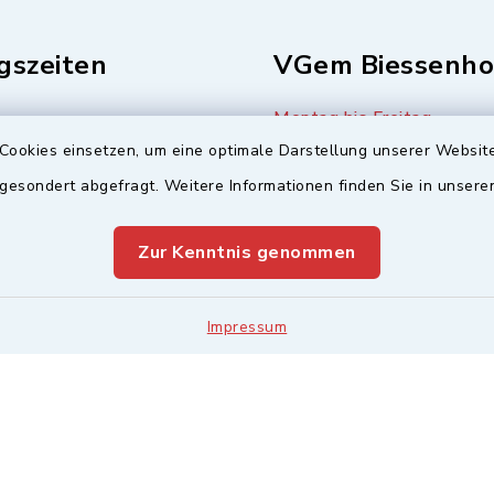
gszeiten
VGem Biessenho
Montag bis Freitag
Cookies einsetzen, um eine optimale Darstellung unserer Website
08:00-12:00 Uhr
8:00-12:00 Uhr
:00-11:00 Uhr
 gesondert abgefragt. Weitere Informationen finden Sie in unser
Montag (nur Bürgerbüro)
s
14:00-17:00 Uhr
Zur Kenntnis genommen
16:00-18:00 Uhr
Mittwoch zusätzlich
Impressum
16:00-18:00 Uhr
hutz
Impressum
Sitemap
Leitweg-ID &