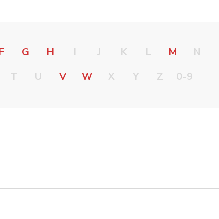
F
G
H
I
J
K
L
M
N
T
U
V
W
X
Y
Z
0-9