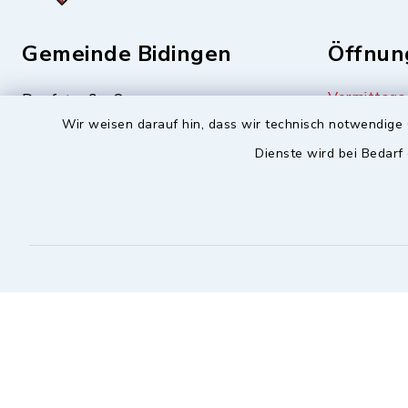
Gemeinde Bidingen
Öffnun
Vormittags
Dorfstraße 8
Wir weisen darauf hin, dass wir technisch notwendige 
87651 Bidingen
Dienstag 
Freitag 08
Dienste wird bei Bedarf
08348-244
Nachmittag
08348-673
Mittwoch 
info@bidingen.bayern.de
Sicherer Kontakt
Barrierefreiheit
Datensc