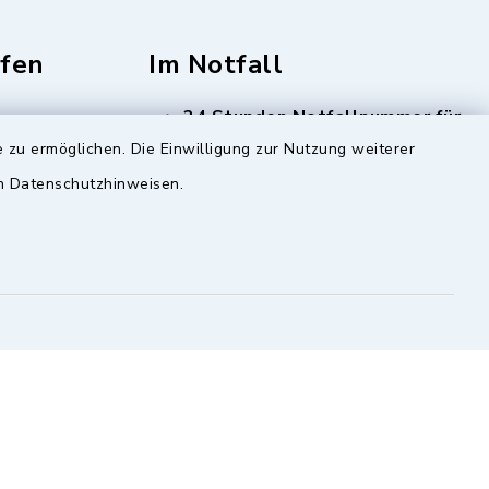
fen
Im Notfall
24 Stunden Notfallnummer für
Trink- und Abwasser
Tel:
 zu ermöglichen. Die Einwilligung zur Nutzung weiterer
08348 1261
en Datenschutzhinweisen.
 Rechnungsadressen
Cookie-Einstellungen