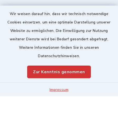
Wir weisen darauf hin, dass wir technisch notwendige
Sicherer Kontakt
Cookies einsetzen, um eine optimale Darstellung unserer
Website zu ermöglichen. Die Einwilligung zur Nutzung
Barrierefreiheit
weiterer Dienste wird bei Bedarf gesondert abgefragt.
Weitere Informationen finden Sie in unseren
Datenschutz
Datenschutzhinweisen.
Impressum
Zur Kenntnis genommen
Sitemap
Leitweg-ID & Rechnungsadressen
Impressum
Cookie-Einstellungen