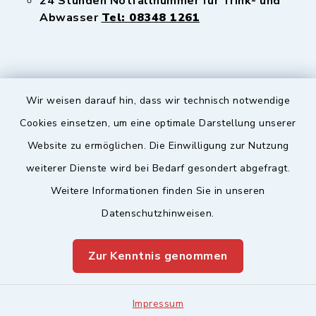
24 Stunden Notfallnummer für Trink- und
Abwasser
Tel: 08348 1261
Wir weisen darauf hin, dass wir technisch notwendige
Sicherer Kontakt
Cookies einsetzen, um eine optimale Darstellung unserer
Website zu ermöglichen. Die Einwilligung zur Nutzung
Barrierefreiheit
weiterer Dienste wird bei Bedarf gesondert abgefragt.
Weitere Informationen finden Sie in unseren
Datenschutz
Datenschutzhinweisen.
Impressum
Zur Kenntnis genommen
Sitemap
Leitweg-ID & Rechnungsadressen
Impressum