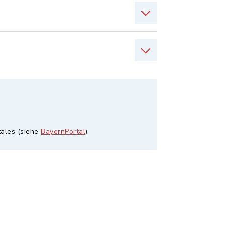
tales (siehe
BayernPortal
)