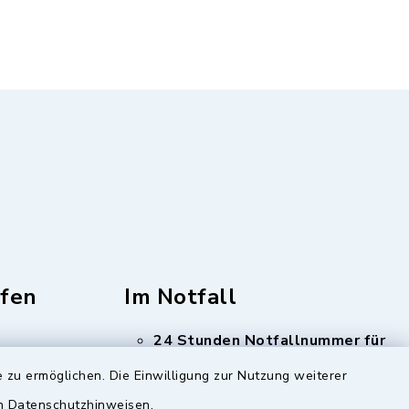
fen
Im Notfall
24 Stunden Notfallnummer für
Trink- und Abwasser
Tel:
 zu ermöglichen. Die Einwilligung zur Nutzung weiterer
08348 1261
en Datenschutzhinweisen.