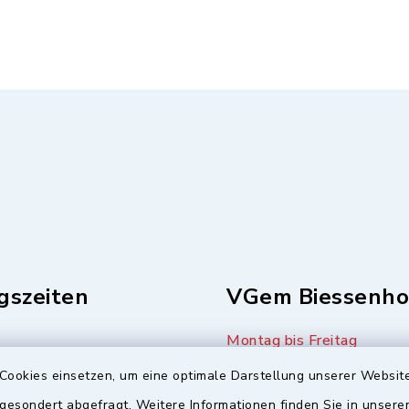
gszeiten
VGem Biessenho
Montag bis Freitag
08:00-12:00 Uhr
8:00-12:00 Uhr
Cookies einsetzen, um eine optimale Darstellung unserer Website
:00-11:00 Uhr
 gesondert abgefragt. Weitere Informationen finden Sie in unser