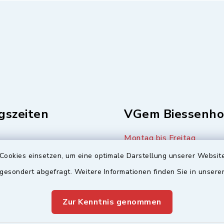
gszeiten
VGem Biessenho
Montag bis Freitag
08:00-12:00 Uhr
8:00-12:00 Uhr
Cookies einsetzen, um eine optimale Darstellung unserer Website
:00-11:00 Uhr
 gesondert abgefragt. Weitere Informationen finden Sie in unser
Montag (nur Bürgerbüro)
s
14:00-17:00 Uhr
Zur Kenntnis genommen
16:00-18:00 Uhr
Mittwoch zusätzlich