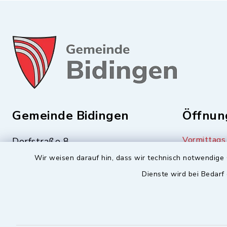
Gemeinde Bidingen
Öffnun
Vormittags
Dorfstraße 8
87651 Bidingen
Dienstag 
Wir weisen darauf hin, dass wir technisch notwendige 
Freitag 08
Dienste wird bei Bedarf
08348-244
Nachmittag
08348-673
Mittwoch 
info@bidingen.bayern.de