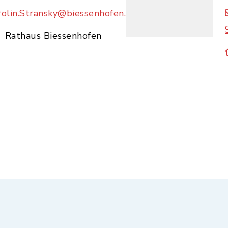
rolin.Stransky@biessenhofen.bayern.de
Rathaus Biessenhofen