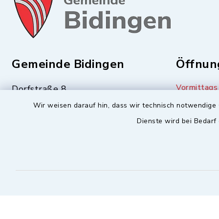
Gemeinde Bidingen
Öffnun
Vormittags
Dorfstraße 8
87651 Bidingen
Dienstag 
Wir weisen darauf hin, dass wir technisch notwendige 
Freitag 08
Dienste wird bei Bedarf
08348-244
Nachmittag
08348-673
Mittwoch 
info@bidingen.bayern.de