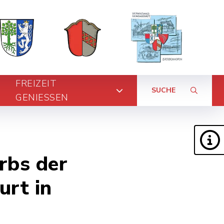
FREIZEIT
SUCHE
GENIESSEN
rbs der
urt in