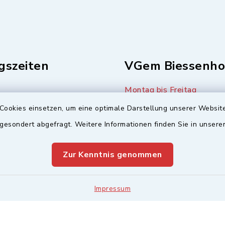
gszeiten
VGem Biessenho
Montag bis Freitag
08:00-12:00 Uhr
8:00-12:00 Uhr
Cookies einsetzen, um eine optimale Darstellung unserer Website
:00-11:00 Uhr
 gesondert abgefragt. Weitere Informationen finden Sie in unser
Montag (nur Bürgerbüro)
s
14:00-17:00 Uhr
Zur Kenntnis genommen
16:00-18:00 Uhr
Mittwoch zusätzlich
16:00-18:00 Uhr
Impressum