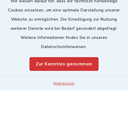
Wir weisen darauf hin, dass wir technisch notwendige
Sicherer Kontakt
Cookies einsetzen, um eine optimale Darstellung unserer
Website zu ermöglichen. Die Einwilligung zur Nutzung
Barrierefreiheit
weiterer Dienste wird bei Bedarf gesondert abgefragt.
Weitere Informationen finden Sie in unseren
Datenschutz
Datenschutzhinweisen.
Impressum
Zur Kenntnis genommen
Sitemap
Leitweg-ID & Rechnungsadressen
Impressum
Cookie-Einstellungen