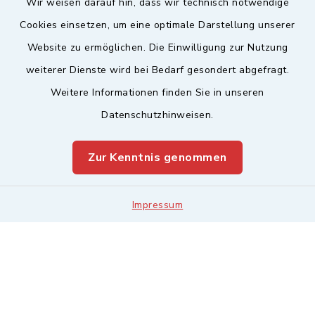
Wir weisen darauf hin, dass wir technisch notwendige
Sicherer Kontakt
Cookies einsetzen, um eine optimale Darstellung unserer
Website zu ermöglichen. Die Einwilligung zur Nutzung
Barrierefreiheit
weiterer Dienste wird bei Bedarf gesondert abgefragt.
Weitere Informationen finden Sie in unseren
Datenschutz
Datenschutzhinweisen.
Impressum
Zur Kenntnis genommen
Sitemap
Leitweg-ID & Rechnungsadressen
Impressum
Cookie-Einstellungen