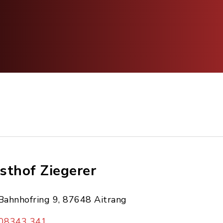
sthof Ziegerer
Bahnhofring 9, 87648 Aitrang
08343 341