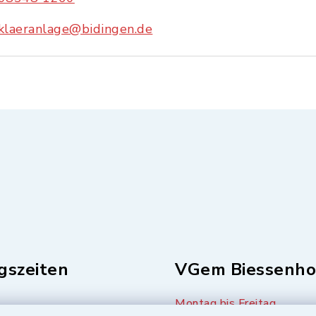
klaeranlage@bidingen.de
gszeiten
VGem Biessenho
Montag bis Freitag