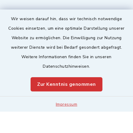
Wir weisen darauf hin, dass wir technisch notwendige
Sicherer Kontakt
Cookies einsetzen, um eine optimale Darstellung unserer
Website zu ermöglichen. Die Einwilligung zur Nutzung
Barrierefreiheit
weiterer Dienste wird bei Bedarf gesondert abgefragt.
Weitere Informationen finden Sie in unseren
Datenschutz
Datenschutzhinweisen.
Impressum
Zur Kenntnis genommen
Sitemap
Leitweg-ID & Rechnungsadressen
Impressum
Cookie-Einstellungen