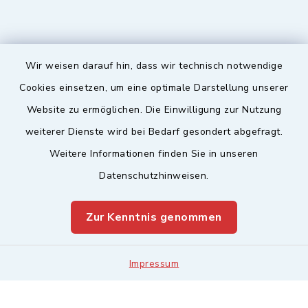
Wir weisen darauf hin, dass wir technisch notwendige
Sicherer Kontakt
Cookies einsetzen, um eine optimale Darstellung unserer
Website zu ermöglichen. Die Einwilligung zur Nutzung
Barrierefreiheit
weiterer Dienste wird bei Bedarf gesondert abgefragt.
Weitere Informationen finden Sie in unseren
Datenschutz
Datenschutzhinweisen.
Impressum
Zur Kenntnis genommen
Sitemap
Leitweg-ID & Rechnungsadressen
Impressum
Cookie-Einstellungen